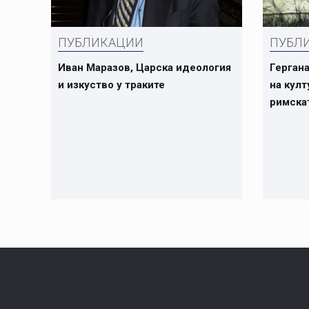
ПУБЛИКАЦИИ
ПУБЛ
Иван Маразов, Царска идеология
Герган
и изкуство у траките
на култ
римска