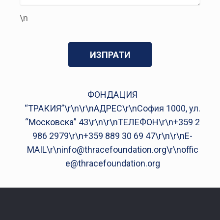
\n
ФОНДАЦИЯ
“ТРАКИЯ”\r\n\r\nАДРЕС\r\nСофия 1000, ул.
“Московска” 43\r\n\r\nТЕЛЕФОН\r\n
+359 2
986 2979
\r\n
+359 889 30 69 47
\r\n\r\nE-
MAIL\r\n
info@thracefoundation.org
\r\n
offic
e@thracefoundation.org